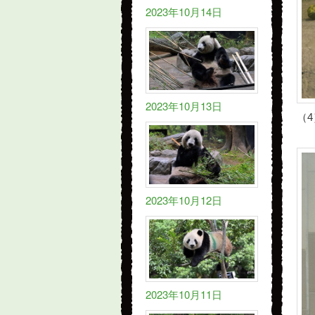
2023年10月14日
2023年10月13日
（4
2023年10月12日
2023年10月11日