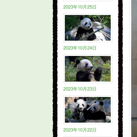
2023年10月25日
2023年10月24日
2023年10月23日
2023年10月22日