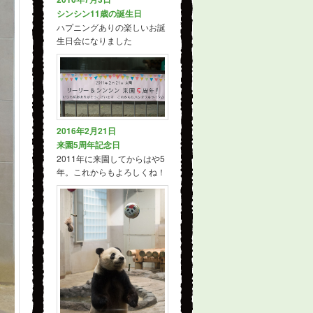
シンシン11歳の誕生日
ハプニングありの楽しいお誕
生日会になりました
2016年2月21日
来園5周年記念日
2011年に来園してからはや5
年。これからもよろしくね！