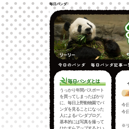
毎日パンダ
今日のパンダ
毎日パンダ記事一
毎日パンダとは
うっかり年間パスポート
を買ってしまったばかり
に、毎日上野動物園でパ
今
ンダを見ることになった
今
人によるパンダブログ。
基本的には写真を撮って
※
ひたすらアップするとい