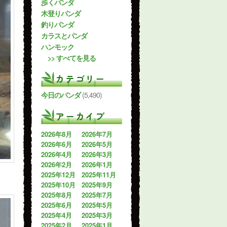
歩くパンダ
木登りパンダ
釣りパンダ
カラスとパンダ
ハンモック
>> すべてを見る
カテゴリー
今日のパンダ
(5,490)
アーカイブ
2026年8月
2026年7月
2026年6月
2026年5月
2026年4月
2026年3月
2026年2月
2026年1月
2025年12月
2025年11月
2025年10月
2025年9月
2025年8月
2025年7月
2025年6月
2025年5月
2025年4月
2025年3月
2025年2月
2025年1月