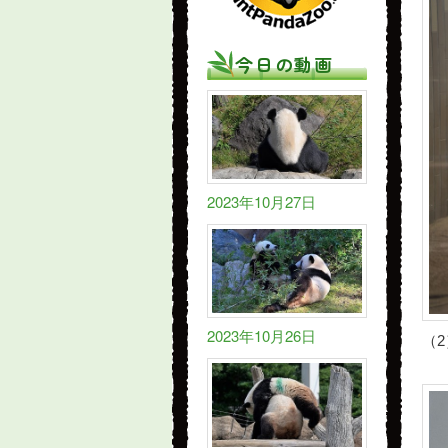
今日の動画
2023年10月27日
2023年10月26日
（2