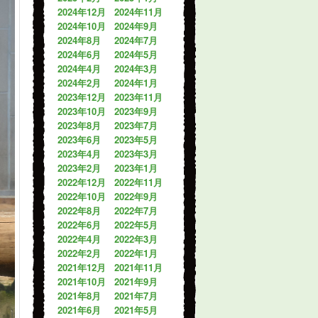
2024年12月
2024年11月
2024年10月
2024年9月
2024年8月
2024年7月
2024年6月
2024年5月
2024年4月
2024年3月
2024年2月
2024年1月
2023年12月
2023年11月
2023年10月
2023年9月
2023年8月
2023年7月
2023年6月
2023年5月
2023年4月
2023年3月
2023年2月
2023年1月
2022年12月
2022年11月
2022年10月
2022年9月
2022年8月
2022年7月
2022年6月
2022年5月
2022年4月
2022年3月
2022年2月
2022年1月
2021年12月
2021年11月
2021年10月
2021年9月
2021年8月
2021年7月
2021年6月
2021年5月