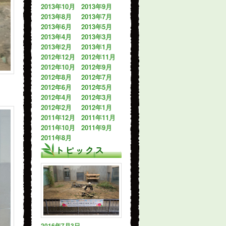
2013年10月
2013年9月
2013年8月
2013年7月
2013年6月
2013年5月
2013年4月
2013年3月
2013年2月
2013年1月
2012年12月
2012年11月
2012年10月
2012年9月
2012年8月
2012年7月
2012年6月
2012年5月
2012年4月
2012年3月
2012年2月
2012年1月
2011年12月
2011年11月
2011年10月
2011年9月
2011年8月
トピックス
2016年7月3日