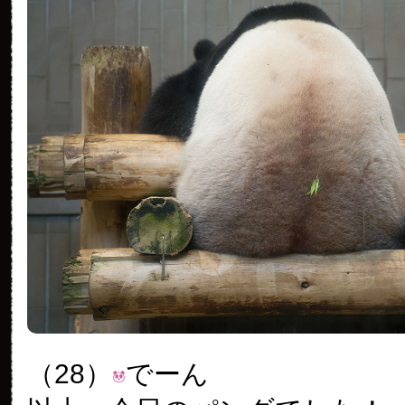
（28）
でーん