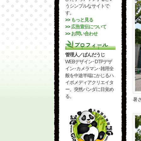
うシンプルなサイトで
す。
>>
もっと見る
>>
広告宣伝について
>>
お問い合わせ
プロフィール
管理人／ぱんだうじ
WEBデザイン･DTPデザ
イン･カメラマン･雑用全
般を中途半端にかじるハ
イポメディアクリエイタ
ー。突然パンダに目覚め
る。
暑