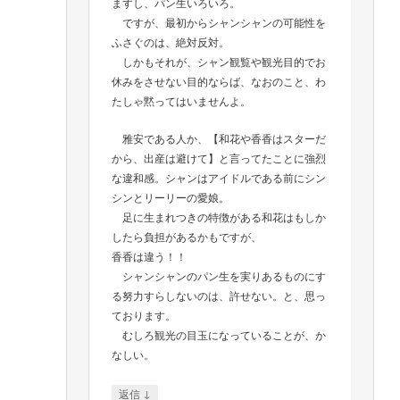
ますし、パン生いろいろ。
ですが、最初からシャンシャンの可能性を
ふさぐのは、絶対反対。
しかもそれが、シャン観覧や観光目的でお
休みをさせない目的ならば、なおのこと、わ
たしゃ黙ってはいませんよ。
雅安である人か、【和花や香香はスターだ
から、出産は避けて】と言ってたことに強烈
な違和感。シャンはアイドルである前にシン
シンとリーリーの愛娘。
足に生まれつきの特徴がある和花はもしか
したら負担があるかもですが、
香香は違う！！
シャンシャンのパン生を実りあるものにす
る努力すらしないのは、許せない。と、思っ
ております。
むしろ観光の目玉になっていることが、か
なしい。
↓
返信