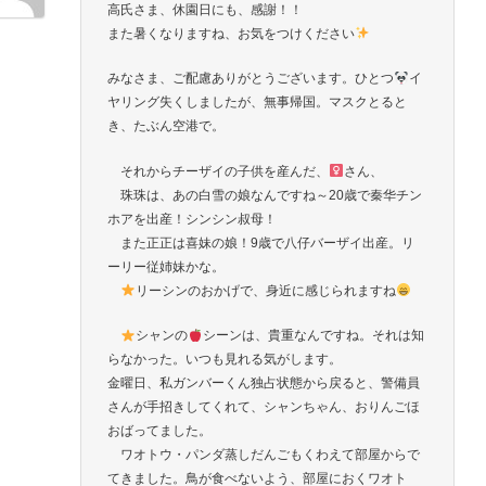
高氏さま、休園日にも、感謝！！
また暑くなりますね、お気をつけください
みなさま、ご配慮ありがとうございます。ひとつ
イ
ヤリング失くしましたが、無事帰国。マスクとると
き、たぶん空港で。
それからチーザイの子供を産んだ、
さん、
珠珠は、あの白雪の娘なんですね～20歳で秦华チン
ホアを出産！シンシン叔母！
また正正は喜妹の娘！9歳で八仔バーザイ出産。リ
ーリー従姉妹かな。
リーシンのおかげで、身近に感じられますね
シャンの
シーンは、貴重なんですね。それは知
らなかった。いつも見れる気がします。
金曜日、私ガンバーくん独占状態から戻ると、警備員
さんが手招きしてくれて、シャンちゃん、おりんごほ
おばってました。
ワオトウ・パンダ蒸しだんごもくわえて部屋からで
てきました。鳥が食べないよう、部屋におくワオト