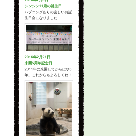
シンシン11歳の誕生日
ハプニングありの楽しいお誕
生日会になりました
2016年2月21日
来園5周年記念日
2011年に来園してからはや5
年。これからもよろしくね！