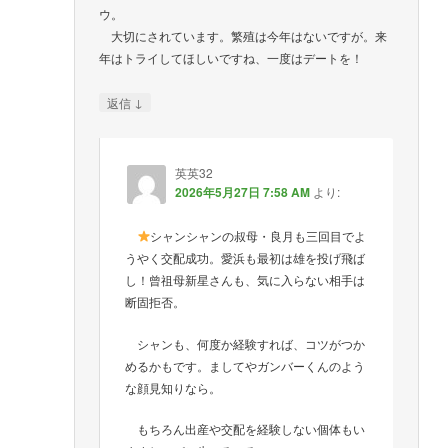
ウ。
大切にされています。繁殖は今年はないですが。来
年はトライしてほしいですね、一度はデートを！
↓
返信
英英32
2026年5月27日 7:58 AM
より:
シャンシャンの叔母・良月も三回目でよ
うやく交配成功。愛浜も最初は雄を投げ飛ば
し！曾祖母新星さんも、気に入らない相手は
断固拒否。
シャンも、何度か経験すれば、コツがつか
めるかもです。ましてやガンバーくんのよう
な顔見知りなら。
もちろん出産や交配を経験しない個体もい