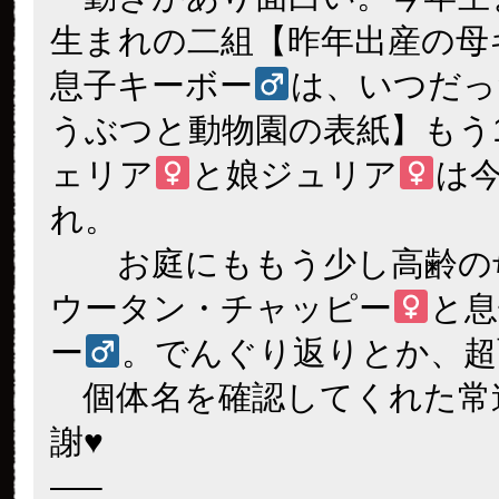
生まれの二組【昨年出産の母
息子キーボー
は、いつだっ
うぶつと動物園の表紙】もう
ェリア
と娘ジュリア
は
れ。
お庭にももう少し高齢の
ウータン・チャッピー
と息
ー
。でんぐり返りとか、超
個体名を確認してくれた常
謝♥️
—–