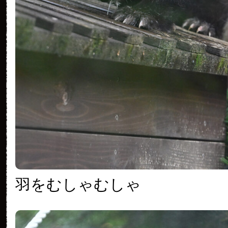
羽をむしゃむしゃ