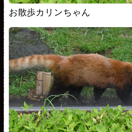
お散歩カリンちゃん