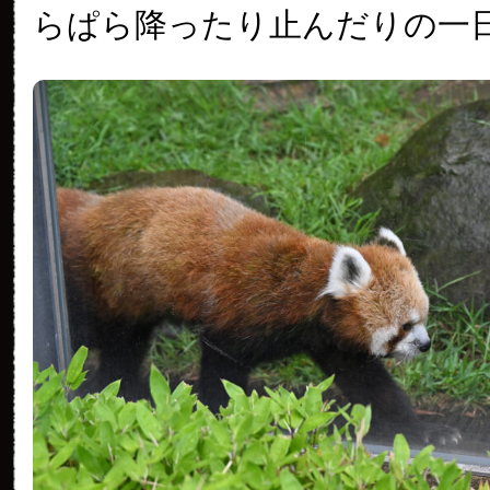
らぱら降ったり止んだりの一