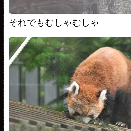
それでもむしゃむしゃ