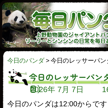
今日のパンダ
>
今日のレッサーパンダ
今日のレッサーパンダ
目）
2026年 7月 7日
今日のパンダは12:00からで