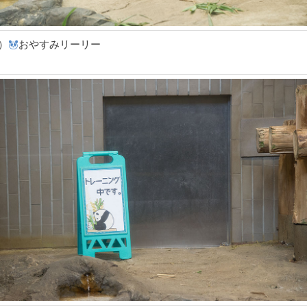
）
おやすみリーリー