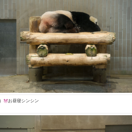
）
お昼寝シンシン