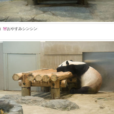
）
おやすみシンシン