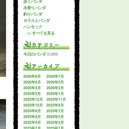
歩くパンダ
木登りパンダ
釣りパンダ
カラスとパンダ
ハンモック
>> すべてを見る
カテゴリー
今日のパンダ
(5,489)
アーカイブ
2026年8月
2026年7月
2026年6月
2026年5月
2026年4月
2026年3月
2026年2月
2026年1月
2025年12月
2025年11月
2025年10月
2025年9月
2025年8月
2025年7月
2025年6月
2025年5月
2025年4月
2025年3月
2025年2月
2025年1月