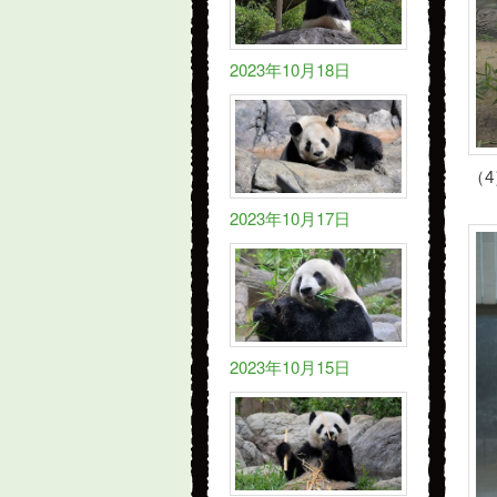
2023年10月18日
（4
2023年10月17日
2023年10月15日