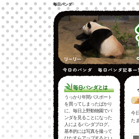
毎日パンダ
今日のパンダ
毎日パンダ記事一
毎日パンダとは
うっかり年間パスポート
を買ってしまったばかり
に、毎日上野動物園でパ
今
ンダを見ることになった
た
人によるパンダブログ。
基本的には写真を撮って
ひたすらアップするとい