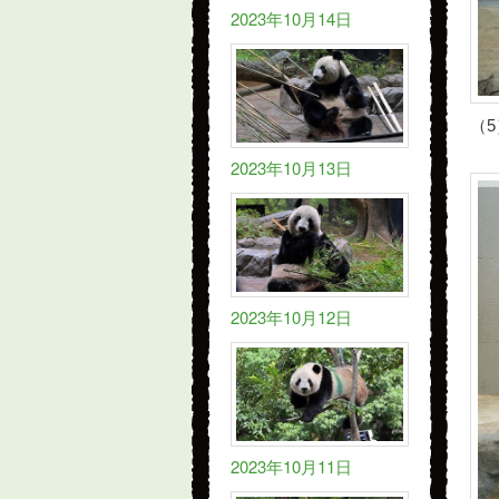
2023年10月14日
（5
2023年10月13日
2023年10月12日
2023年10月11日