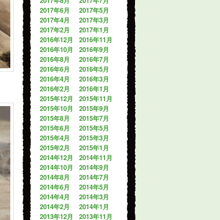
2017年8月
2017年7月
2017年6月
2017年5月
2017年4月
2017年3月
2017年2月
2017年1月
2016年12月
2016年11月
2016年10月
2016年9月
2016年8月
2016年7月
2016年6月
2016年5月
2016年4月
2016年3月
2016年2月
2016年1月
2015年12月
2015年11月
2015年10月
2015年9月
2015年8月
2015年7月
2015年6月
2015年5月
2015年4月
2015年3月
2015年2月
2015年1月
2014年12月
2014年11月
2014年10月
2014年9月
2014年8月
2014年7月
2014年6月
2014年5月
2014年4月
2014年3月
2014年2月
2014年1月
2013年12月
2013年11月