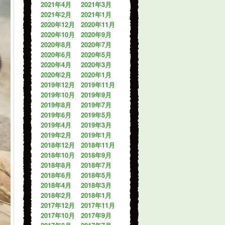
2021年4月
2021年3月
2021年2月
2021年1月
2020年12月
2020年11月
2020年10月
2020年9月
2020年8月
2020年7月
2020年6月
2020年5月
2020年4月
2020年3月
2020年2月
2020年1月
2019年12月
2019年11月
2019年10月
2019年9月
2019年8月
2019年7月
2019年6月
2019年5月
2019年4月
2019年3月
2019年2月
2019年1月
2018年12月
2018年11月
2018年10月
2018年9月
2018年8月
2018年7月
2018年6月
2018年5月
2018年4月
2018年3月
2018年2月
2018年1月
2017年12月
2017年11月
2017年10月
2017年9月