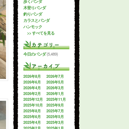
歩くパンダ
木登りパンダ
釣りパンダ
カラスとパンダ
ハンモック
>> すべてを見る
カテゴリー
今日のパンダ
(5,489)
アーカイブ
2026年8月
2026年7月
2026年6月
2026年5月
2026年4月
2026年3月
2026年2月
2026年1月
2025年12月
2025年11月
2025年10月
2025年9月
2025年8月
2025年7月
2025年6月
2025年5月
2025年4月
2025年3月
2025年2月
2025年1月