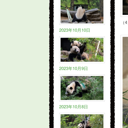
（4
2023年10月10日
2023年10月9日
2023年10月8日