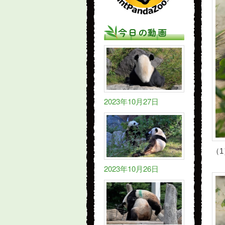
今日の動画
2023年10月27日
（1
2023年10月26日