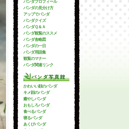
パンダプロフィール
パンダの見分け方
アップでパンダ
パンダクイズ
パンダＱ＆Ａ
パンダ観覧のススメ
パンダ舎略図
パンダの一日
パンダ用語集
観覧のマナー
パンダ関連リンク
パンダ写真館
かわいい顔のパンダ
キメ顔のパンダ
癒やしパンダ
おもしろパンダ
食べるパンダ
寝るパンダ
あくびパンダ