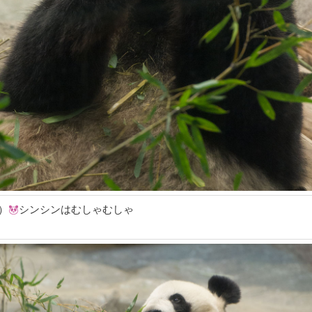
）
シンシンはむしゃむしゃ