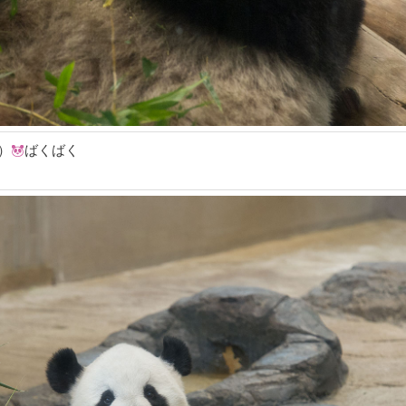
）
ばくばく