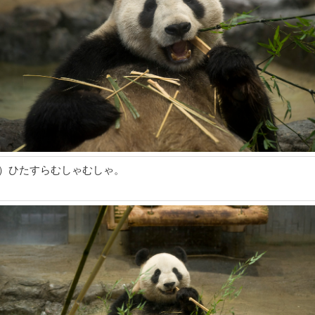
3）ひたすらむしゃむしゃ。