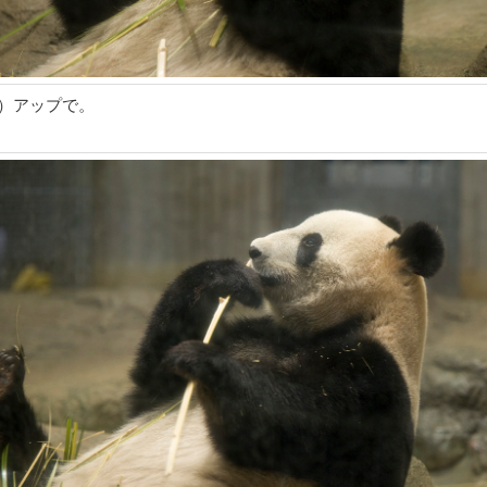
6）アップで。