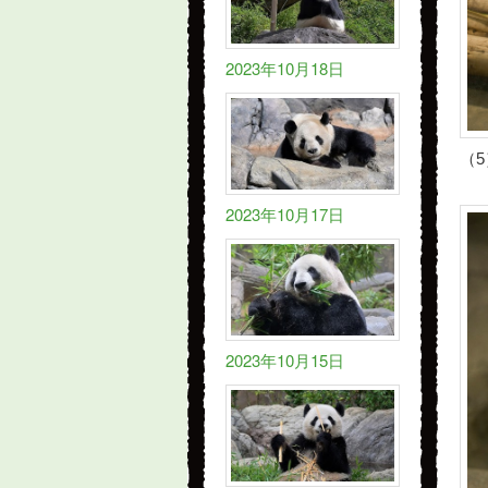
2023年10月18日
（
2023年10月17日
2023年10月15日