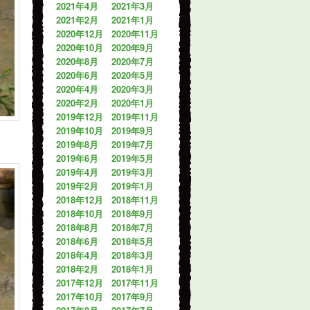
2021年4月
2021年3月
2021年2月
2021年1月
2020年12月
2020年11月
2020年10月
2020年9月
2020年8月
2020年7月
2020年6月
2020年5月
2020年4月
2020年3月
2020年2月
2020年1月
2019年12月
2019年11月
2019年10月
2019年9月
2019年8月
2019年7月
2019年6月
2019年5月
2019年4月
2019年3月
2019年2月
2019年1月
2018年12月
2018年11月
2018年10月
2018年9月
2018年8月
2018年7月
2018年6月
2018年5月
2018年4月
2018年3月
2018年2月
2018年1月
2017年12月
2017年11月
2017年10月
2017年9月