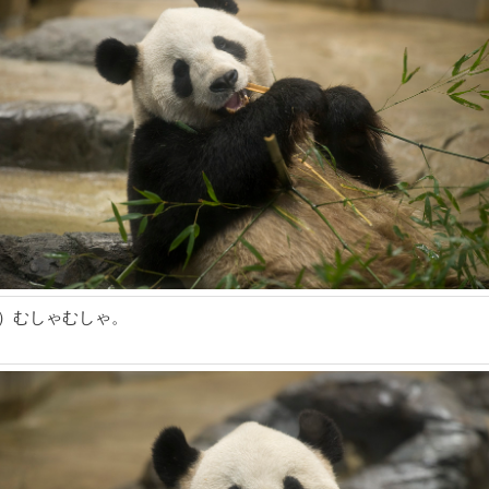
2）むしゃむしゃ。