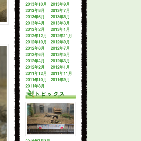
2013年10月
2013年9月
2013年8月
2013年7月
2013年6月
2013年5月
2013年4月
2013年3月
2013年2月
2013年1月
2012年12月
2012年11月
2012年10月
2012年9月
2012年8月
2012年7月
2012年6月
2012年5月
2012年4月
2012年3月
2012年2月
2012年1月
2011年12月
2011年11月
2011年10月
2011年9月
2011年8月
トピックス
2016年7月3日