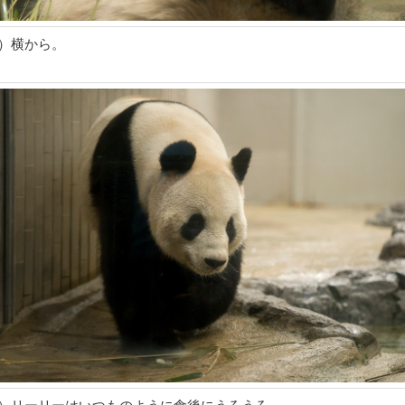
7）横から。