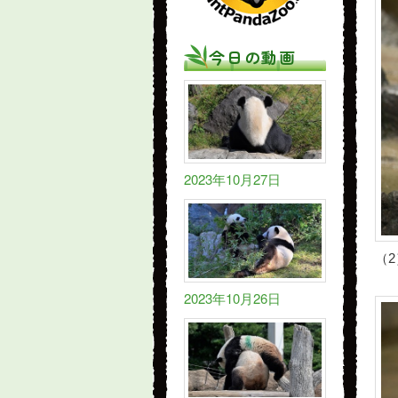
今日の動画
2023年10月27日
（
2023年10月26日