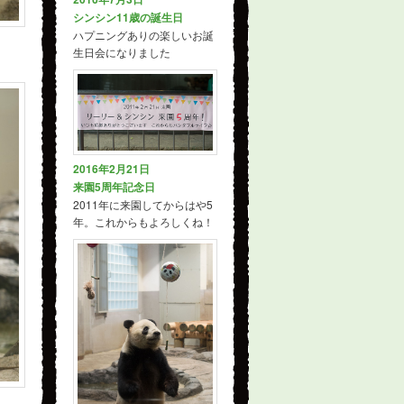
シンシン11歳の誕生日
ハプニングありの楽しいお誕
生日会になりました
2016年2月21日
来園5周年記念日
2011年に来園してからはや5
年。これからもよろしくね！