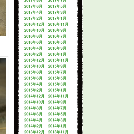
2017年8月
2017年7月
2017年6月
2017年5月
2017年4月
2017年3月
2017年2月
2017年1月
2016年12月
2016年11月
2016年10月
2016年9月
2016年8月
2016年7月
2016年6月
2016年5月
2016年4月
2016年3月
2016年2月
2016年1月
2015年12月
2015年11月
2015年10月
2015年9月
2015年8月
2015年7月
2015年6月
2015年5月
2015年4月
2015年3月
2015年2月
2015年1月
2014年12月
2014年11月
2014年10月
2014年9月
2014年8月
2014年7月
2014年6月
2014年5月
2014年4月
2014年3月
2014年2月
2014年1月
2013年12月
2013年11月