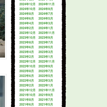
2024年12月
2024年11月
2024年10月
2024年9月
2024年8月
2024年7月
2024年6月
2024年5月
2024年4月
2024年3月
2024年2月
2024年1月
2023年12月
2023年11月
2023年10月
2023年9月
2023年8月
2023年7月
2023年6月
2023年5月
2023年4月
2023年3月
2023年2月
2023年1月
2022年12月
2022年11月
2022年10月
2022年9月
2022年8月
2022年7月
2022年6月
2022年5月
2022年4月
2022年3月
2022年2月
2022年1月
2021年12月
2021年11月
2021年10月
2021年9月
2021年8月
2021年7月
2021年6月
2021年5月