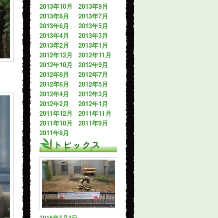
2013年10月
2013年9月
2013年8月
2013年7月
2013年6月
2013年5月
2013年4月
2013年3月
2013年2月
2013年1月
2012年12月
2012年11月
2012年10月
2012年9月
2012年8月
2012年7月
2012年6月
2012年5月
2012年4月
2012年3月
2012年2月
2012年1月
2011年12月
2011年11月
2011年10月
2011年9月
2011年8月
トピックス
2016年7月3日