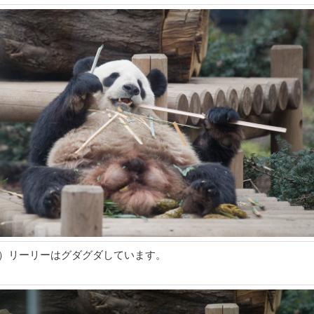
1）リーリーはグダグダしています。