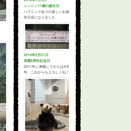
シンシン11歳の誕生日
ハプニングありの楽しいお誕
生日会になりました
2016年2月21日
来園5周年記念日
2011年に来園してからはや5
年。これからもよろしくね！