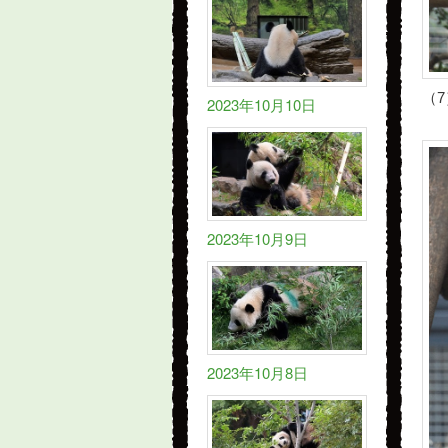
（
2023年10月10日
2023年10月9日
2023年10月8日