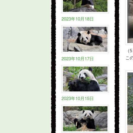
2023年10月18日
（
こ
2023年10月17日
2023年10月15日