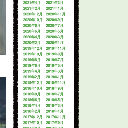
2021年4月
2021年3月
2021年2月
2021年1月
2020年12月
2020年11月
2020年10月
2020年9月
2020年8月
2020年7月
2020年6月
2020年5月
2020年4月
2020年3月
2020年2月
2020年1月
2019年12月
2019年11月
2019年10月
2019年9月
2019年8月
2019年7月
2019年6月
2019年5月
2019年4月
2019年3月
2019年2月
2019年1月
2018年12月
2018年11月
2018年10月
2018年9月
2018年8月
2018年7月
2018年6月
2018年5月
2018年4月
2018年3月
2018年2月
2018年1月
2017年12月
2017年11月
2017年10月
2017年9月