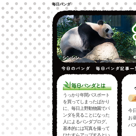
毎日パンダ
今日のパンダ
毎日パンダ記事一
毎日パンダとは
うっかり年間パスポート
を買ってしまったばかり
に、毎日上野動物園でパ
今
ンダを見ることになった
お
人によるパンダブログ。
パ
基本的には写真を撮って
ひたすらアップするとい