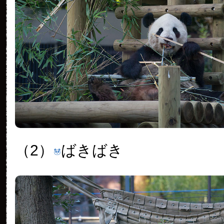
（2）
ばきばき