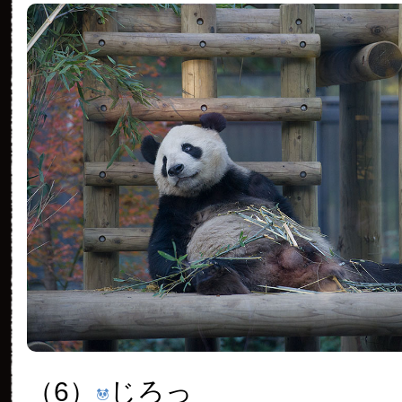
（6）
じろっ