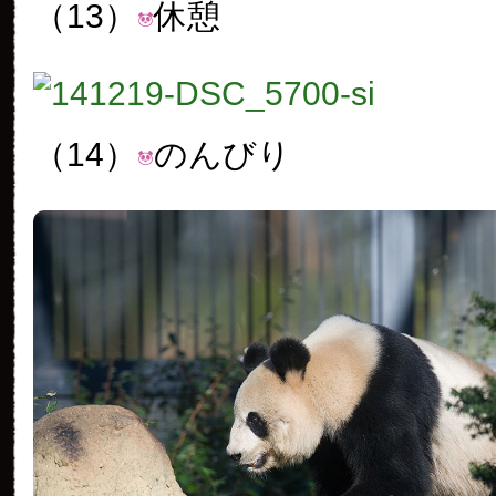
（13）
休憩
（14）
のんびり