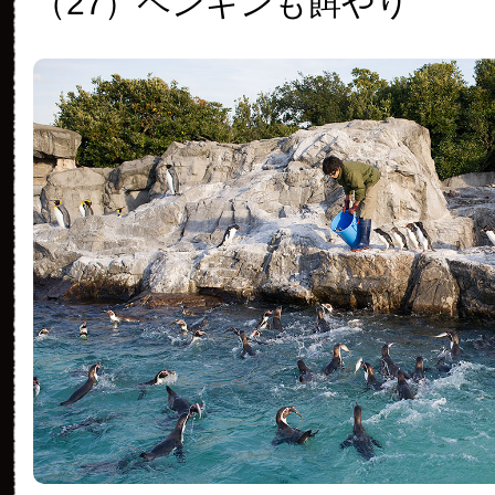
（27）ペンギンも餌やり