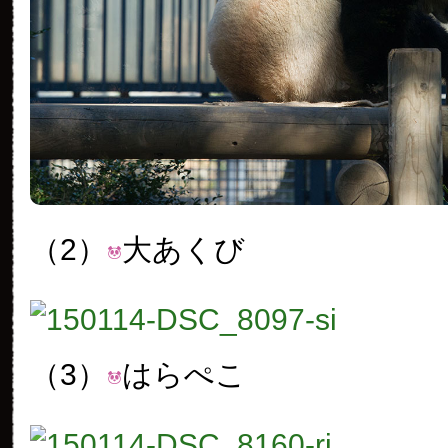
（2）
大あくび
（3）
はらぺこ