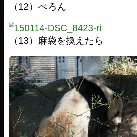
（12）
ぺろん
（13）
麻袋を換えたら