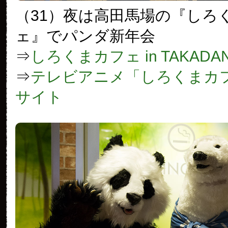
（31）夜は高田馬場の『しろ
ェ』でパンダ新年会
⇒
しろくまカフェ in TAKADA
⇒
テレビアニメ「しろくまカ
サイト