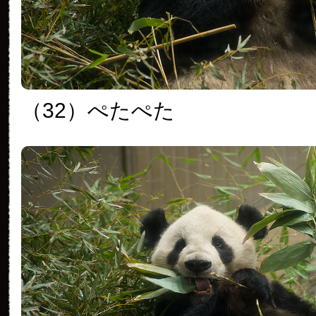
（32）ぺたぺた