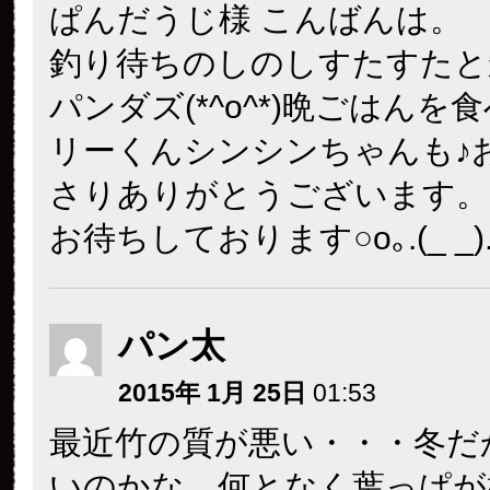
ぱんだうじ様 こんばんは。
釣り待ちのしのしすたすたと
パンダズ(*^o^*)晩ごはんを
リーくんシンシンちゃんも♪
さりありがとうございます。
お待ちしております○o｡.(_ _).
パン太
2015年 1月 25日
01:53
最近竹の質が悪い・・・冬だ
いのかな。何となく葉っぱが