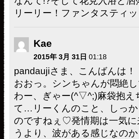
なんて!?そして花見入浴と洒
リーリー！ファンタスティッ
Kae
2015年 3月 31日
01:18
pandaujiさま、こんばんは！
おおっ。シンちゃんが悶絶し
わー、ぎゃー(^▽^;)麻袋抱
て…リーくんのこと、しっか
のですねぇ♡発情期は一気に
うより、波がある感じなのか