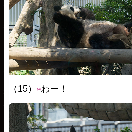
（15）
わー！