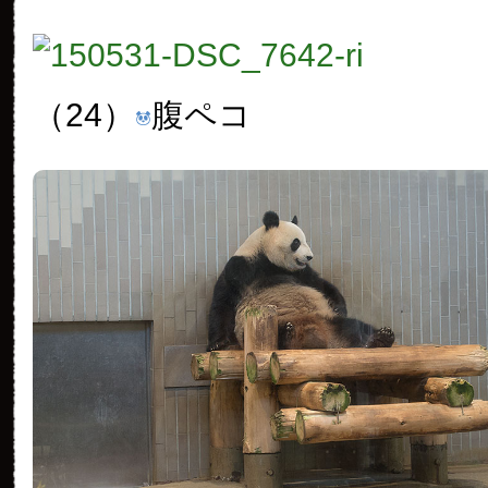
（24）
腹ペコ