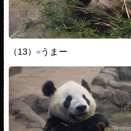
（13）
うまー