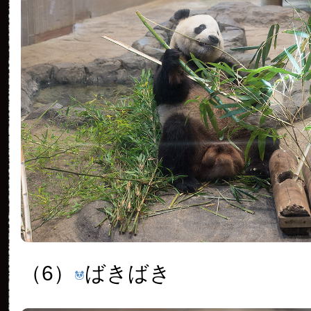
（6）
ばきばき