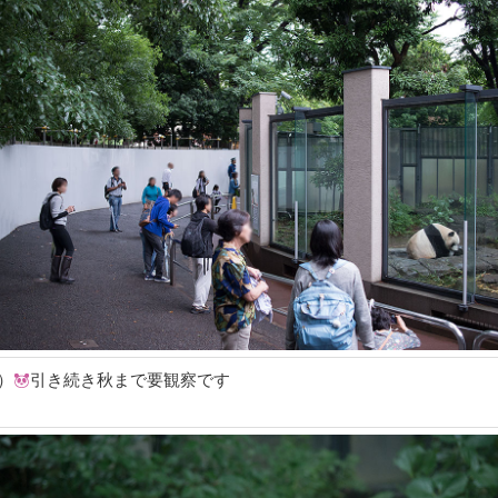
）
引き続き秋まで要観察です