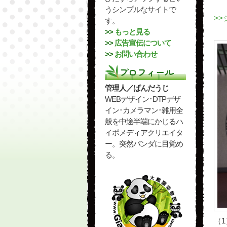
うシンプルなサイトで
>
す。
>>
もっと見る
>>
広告宣伝について
>>
お問い合わせ
プロフィール
管理人／ぱんだうじ
WEBデザイン･DTPデザ
イン･カメラマン･雑用全
般を中途半端にかじるハ
イポメディアクリエイタ
ー。突然パンダに目覚め
る。
（