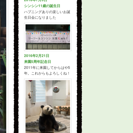
シンシン11歳の誕生日
ハプニングありの楽しいお誕
生日会になりました
2016年2月21日
来園5周年記念日
2011年に来園してからはや5
年。これからもよろしくね！