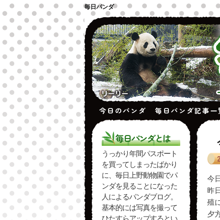
毎日パンダ
今日のパンダ
毎日パンダ記事一
毎日パンダとは
うっかり年間パスポート
を買ってしまったばかり
に、毎日上野動物園でパ
今
ンダを見ることになった
昨
人によるパンダブログ。
殖
基本的には写真を撮って
夕
ひたすらアップするとい