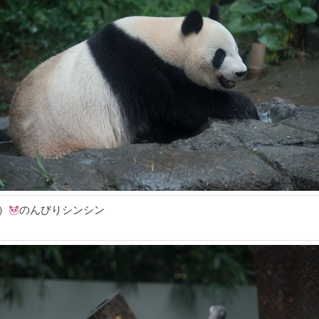
）
のんびりシンシン