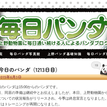
覧
毎日パンダ写真館
上野パンダ基礎知識
毎日パンダ
19
今日のパンダ（1213日目）
2015年6月3日
日のパンダは15:00からのパンダです。
日、同居の準備は継続中とお伝えしましたが、本日、上野動物園か
についての状況報告がリリースされ、今季は終息宣言となりました
方はトレーニングが再開になりました。