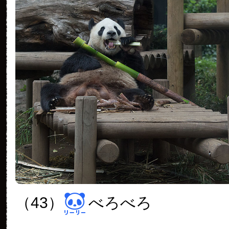
（43）
べろべろ