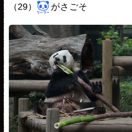
（29）
がさごそ