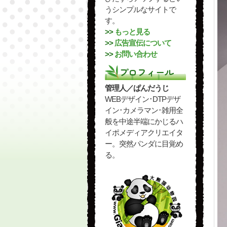
うシンプルなサイトで
す。
>>
もっと見る
>>
広告宣伝について
>>
お問い合わせ
プロフィール
管理人／ぱんだうじ
WEBデザイン･DTPデザ
イン･カメラマン･雑用全
般を中途半端にかじるハ
イポメディアクリエイタ
ー。突然パンダに目覚め
る。