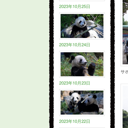
2023年10月25日
2023年10月24日
サ
2023年10月23日
2023年10月22日