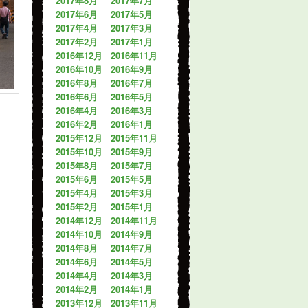
2017年8月
2017年7月
2017年6月
2017年5月
2017年4月
2017年3月
2017年2月
2017年1月
2016年12月
2016年11月
2016年10月
2016年9月
2016年8月
2016年7月
2016年6月
2016年5月
2016年4月
2016年3月
2016年2月
2016年1月
2015年12月
2015年11月
2015年10月
2015年9月
2015年8月
2015年7月
2015年6月
2015年5月
2015年4月
2015年3月
2015年2月
2015年1月
2014年12月
2014年11月
2014年10月
2014年9月
2014年8月
2014年7月
2014年6月
2014年5月
2014年4月
2014年3月
2014年2月
2014年1月
2013年12月
2013年11月