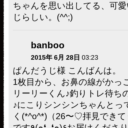
ちゃんを思い出してる、可愛
じらしい。(^^;)
banboo
2015年 6月 28日
03:23
ぱんだうじ様 こんばんは。
1枚目から、お鼻の線がかっ
リーリーくん♪釣りトレ待ち
♪にこりシンシンちゃんとっ
く(*^o^*)（26〜♡拝見でき
です٩(๑❛ᴗ❛๑)۶お届けくださりありがと