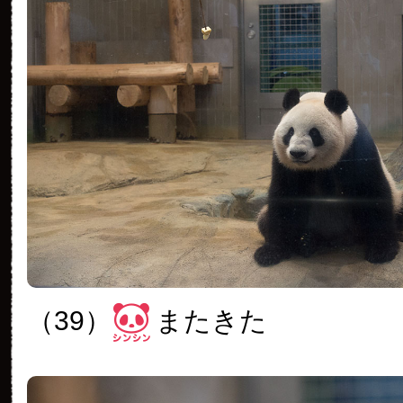
（39）
またきた