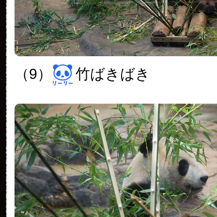
（9）
竹ばきばき