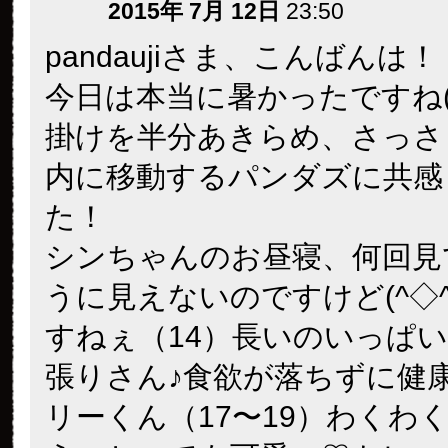
2015年 7月 12日
23:50
pandaujiさま、こんばんは！
今日は本当に暑かったですね(>
掛けを半分あきらめ、さっさ
内に移動するパンダズに共感
た！
シンちゃんのお昼寝、何回見
うに見えないのですけど(^◇^
すねぇ（14）長いのいっぱ
張りさん♪食欲が落ちずに健康第
リーくん（17〜19）わくわ