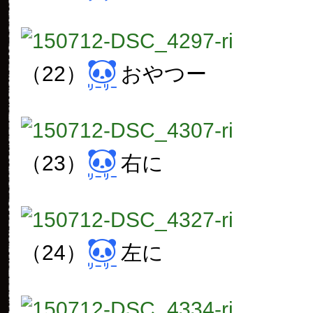
（22）
おやつー
（23）
右に
（24）
左に