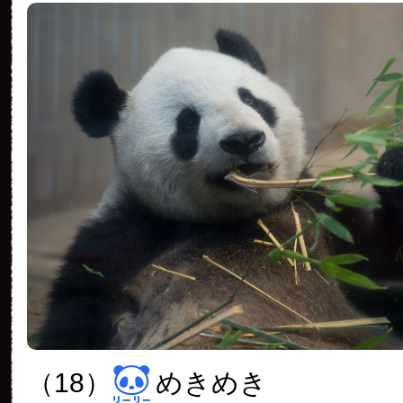
（18）
めきめき