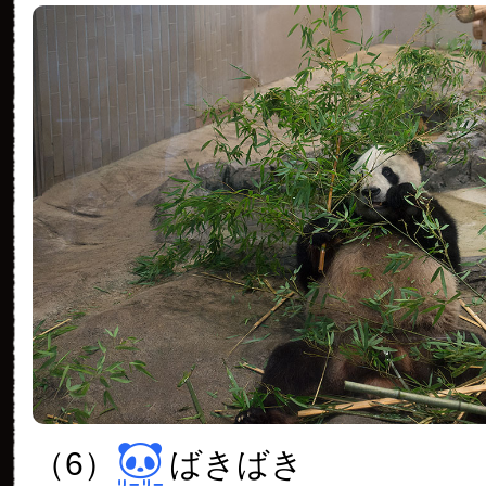
（6）
ばきばき