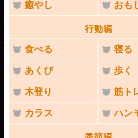
癒やし
おも
行動編
食べる
寝る
あくび
歩く
木登り
筋ト
カラス
ハン
季節編