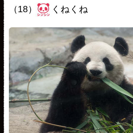
（18）
くねくね