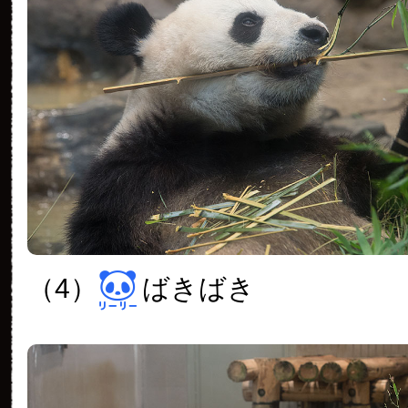
（4）
ばきばき