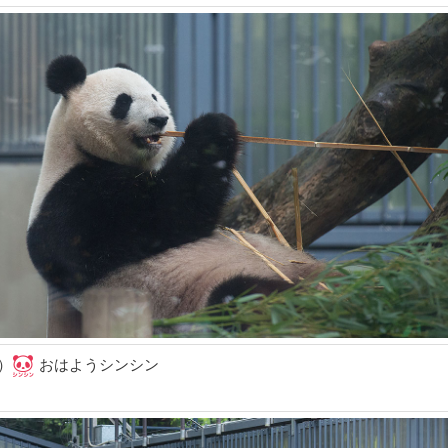
）
おはようシンシン