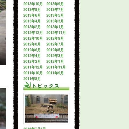
2013年10月
2013年9月
2013年8月
2013年7月
2013年6月
2013年5月
2013年4月
2013年3月
2013年2月
2013年1月
2012年12月
2012年11月
2012年10月
2012年9月
2012年8月
2012年7月
2012年6月
2012年5月
2012年4月
2012年3月
2012年2月
2012年1月
2011年12月
2011年11月
2011年10月
2011年9月
2011年8月
トピックス
2016年7月3日