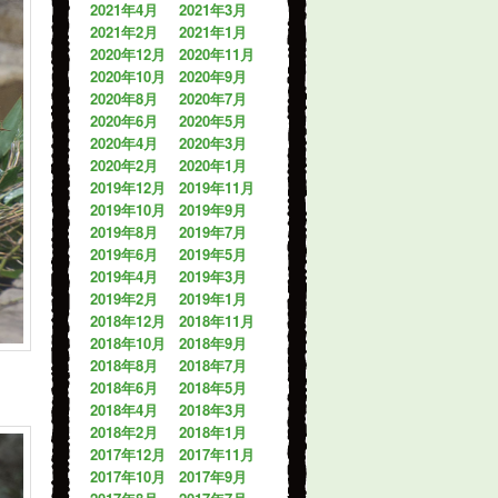
2021年4月
2021年3月
2021年2月
2021年1月
2020年12月
2020年11月
2020年10月
2020年9月
2020年8月
2020年7月
2020年6月
2020年5月
2020年4月
2020年3月
2020年2月
2020年1月
2019年12月
2019年11月
2019年10月
2019年9月
2019年8月
2019年7月
2019年6月
2019年5月
2019年4月
2019年3月
2019年2月
2019年1月
2018年12月
2018年11月
2018年10月
2018年9月
2018年8月
2018年7月
2018年6月
2018年5月
2018年4月
2018年3月
2018年2月
2018年1月
2017年12月
2017年11月
2017年10月
2017年9月