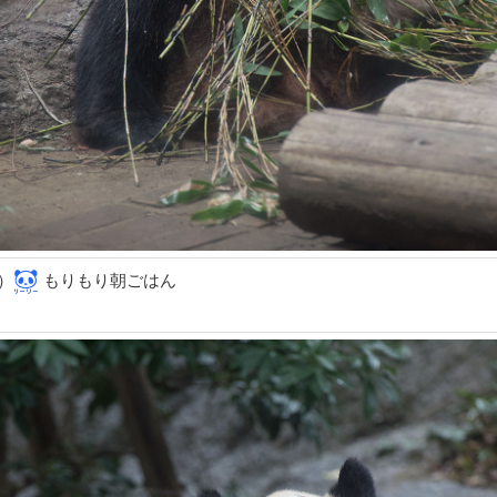
）
もりもり朝ごはん