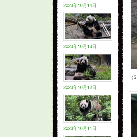
2023年10月14日
2023年10月13日
（5
2023年10月12日
2023年10月11日