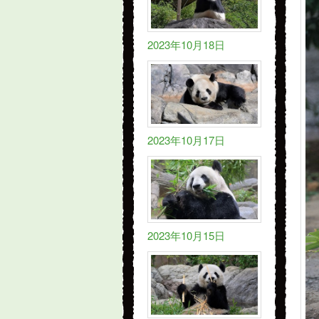
2023年10月18日
2023年10月17日
2023年10月15日