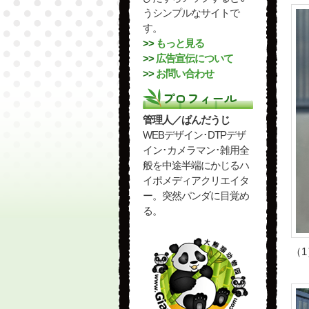
うシンプルなサイトで
す。
>>
もっと見る
>>
広告宣伝について
>>
お問い合わせ
プロフィール
管理人／ぱんだうじ
WEBデザイン･DTPデザ
イン･カメラマン･雑用全
般を中途半端にかじるハ
イポメディアクリエイタ
ー。突然パンダに目覚め
る。
（1