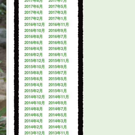
2017年8月
2017年7月
2017年6月
2017年5月
2017年4月
2017年3月
2017年2月
2017年1月
2016年12月
2016年11月
2016年10月
2016年9月
2016年8月
2016年7月
2016年6月
2016年5月
2016年4月
2016年3月
2016年2月
2016年1月
2015年12月
2015年11月
2015年10月
2015年9月
2015年8月
2015年7月
2015年6月
2015年5月
2015年4月
2015年3月
2015年2月
2015年1月
2014年12月
2014年11月
2014年10月
2014年9月
2014年8月
2014年7月
2014年6月
2014年5月
2014年4月
2014年3月
2014年2月
2014年1月
2013年12月
2013年11月