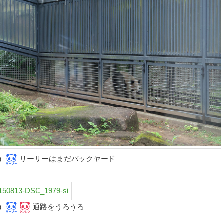
）
リーリーはまだバックヤード
）
通路をうろうろ