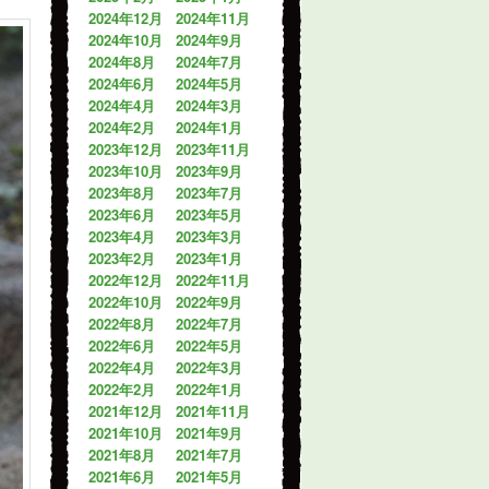
2024年12月
2024年11月
2024年10月
2024年9月
2024年8月
2024年7月
2024年6月
2024年5月
2024年4月
2024年3月
2024年2月
2024年1月
2023年12月
2023年11月
2023年10月
2023年9月
2023年8月
2023年7月
2023年6月
2023年5月
2023年4月
2023年3月
2023年2月
2023年1月
2022年12月
2022年11月
2022年10月
2022年9月
2022年8月
2022年7月
2022年6月
2022年5月
2022年4月
2022年3月
2022年2月
2022年1月
2021年12月
2021年11月
2021年10月
2021年9月
2021年8月
2021年7月
2021年6月
2021年5月