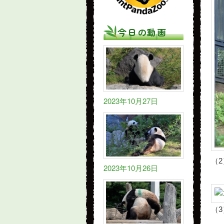
今日の動画
2023年10月27日
（2
2023年10月26日
（3