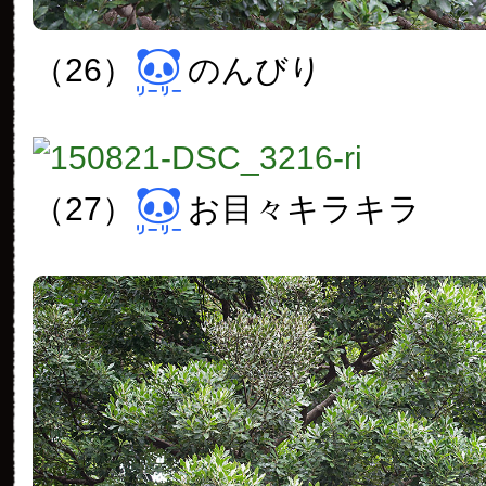
（26）
のんびり
（27）
お目々キラキラ