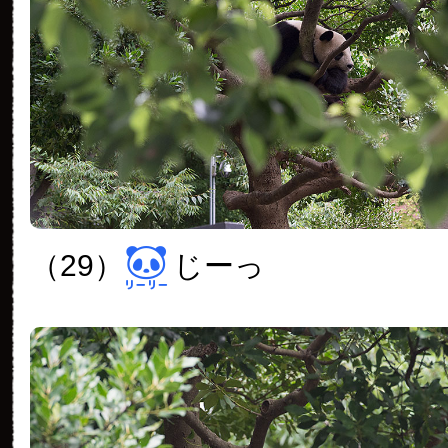
（29）
じーっ