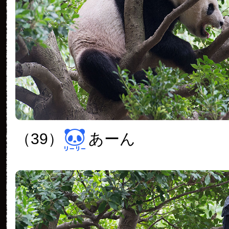
（39）
あーん