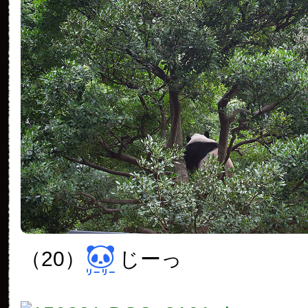
（20）
じーっ