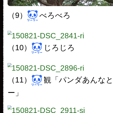
（9）
べろべろ
（10）
じろじろ
（11）
観「パンダあんな
ー」