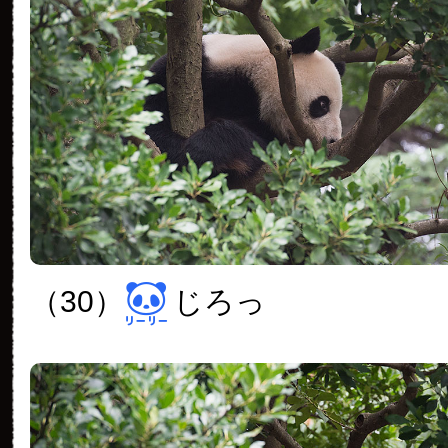
（30）
じろっ