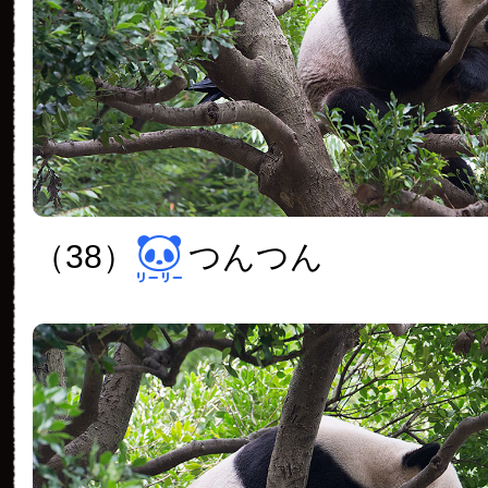
（38）
つんつん