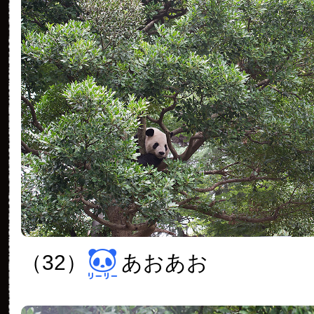
（32）
あおあお