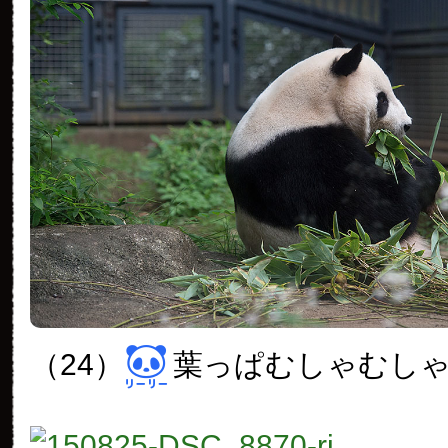
（24）
葉っぱむしゃむし