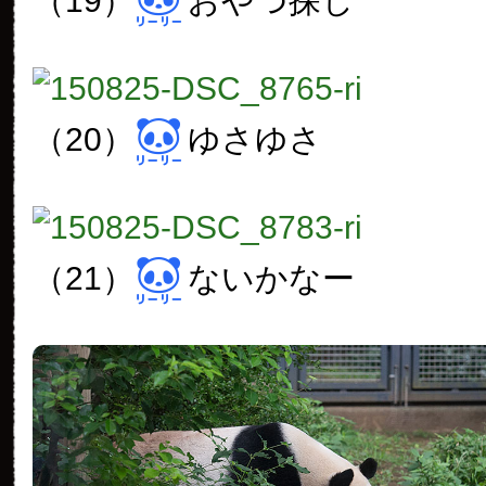
（19）
おやつ探し
（20）
ゆさゆさ
（21）
ないかなー