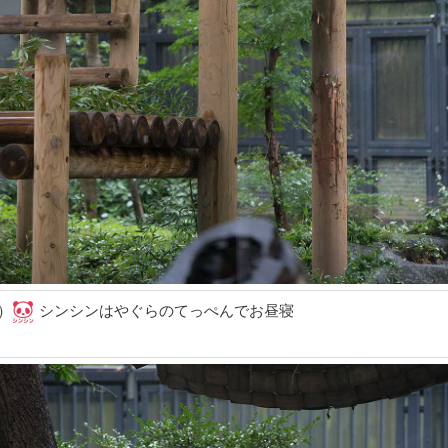
）
シンシンはやぐらのてっぺんでお昼寝