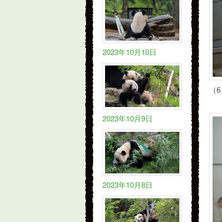
2023年10月10日
（6
2023年10月9日
2023年10月8日