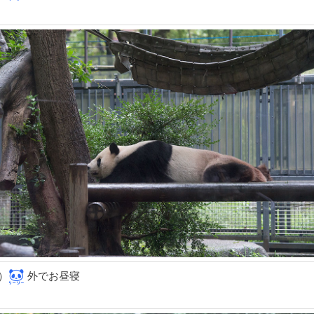
）
外でお昼寝