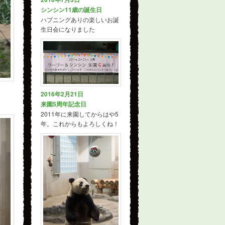
シンシン11歳の誕生日
ハプニングありの楽しいお誕
生日会になりました
2016年2月21日
来園5周年記念日
2011年に来園してからはや5
年。これからもよろしくね！