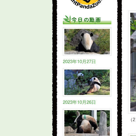
今日の動画
2023年10月27日
2023年10月26日
（2