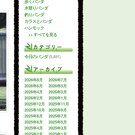
歩くパンダ
木登りパンダ
釣りパンダ
カラスとパンダ
ハンモック
>> すべてを見る
カテゴリー
今日のパンダ
(5,491)
アーカイブ
2026年8月
2026年7月
2026年6月
2026年5月
2026年4月
2026年3月
2026年2月
2026年1月
2025年12月
2025年11月
2025年10月
2025年9月
2025年8月
2025年7月
2025年6月
2025年5月
2025年4月
2025年3月
2025年2月
2025年1月