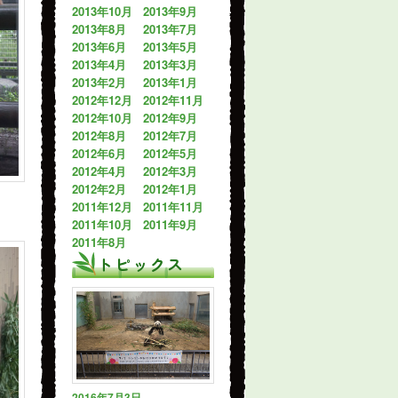
2013年10月
2013年9月
2013年8月
2013年7月
2013年6月
2013年5月
2013年4月
2013年3月
2013年2月
2013年1月
2012年12月
2012年11月
2012年10月
2012年9月
2012年8月
2012年7月
2012年6月
2012年5月
2012年4月
2012年3月
2012年2月
2012年1月
2011年12月
2011年11月
2011年10月
2011年9月
2011年8月
トピックス
2016年7月3日