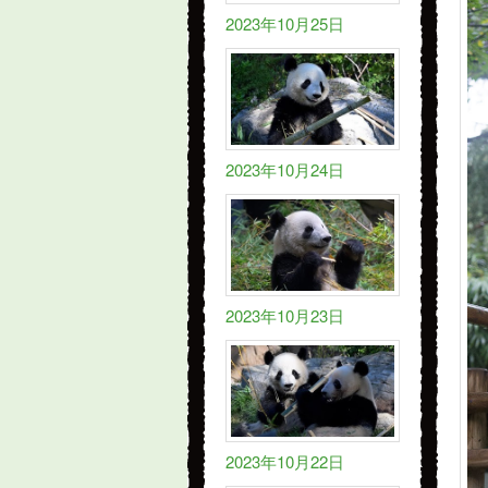
2023年10月25日
2023年10月24日
2023年10月23日
2023年10月22日