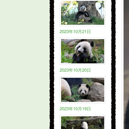
2023年10月21日
2023年10月20日
2023年10月19日