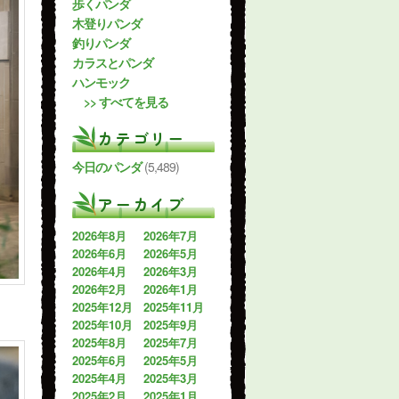
歩くパンダ
木登りパンダ
釣りパンダ
カラスとパンダ
ハンモック
>> すべてを見る
カテゴリー
今日のパンダ
(5,489)
アーカイブ
2026年8月
2026年7月
2026年6月
2026年5月
2026年4月
2026年3月
2026年2月
2026年1月
2025年12月
2025年11月
2025年10月
2025年9月
2025年8月
2025年7月
2025年6月
2025年5月
2025年4月
2025年3月
2025年2月
2025年1月