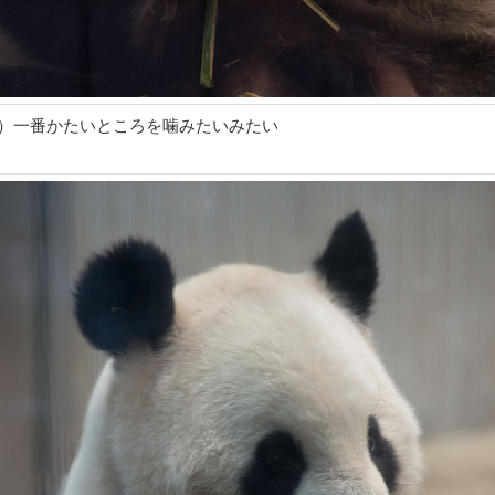
5）一番かたいところを噛みたいみたい