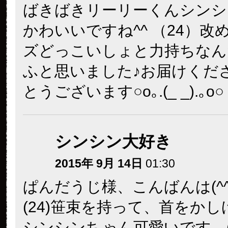
ばきばきリーリーくんシンシ
かわいいですね^^ （24）改
ズどっこいしょと力持ちなん
ふと思いました♪お届けくだ
とうございます○o｡.(_ _).｡o○
シンシン大好き
2015年 9月 14日
01:30
ぱんだうじ様、こんばんは(^^)
(24)笹束を持って、首をか
シンシンちゃん可愛いです。(