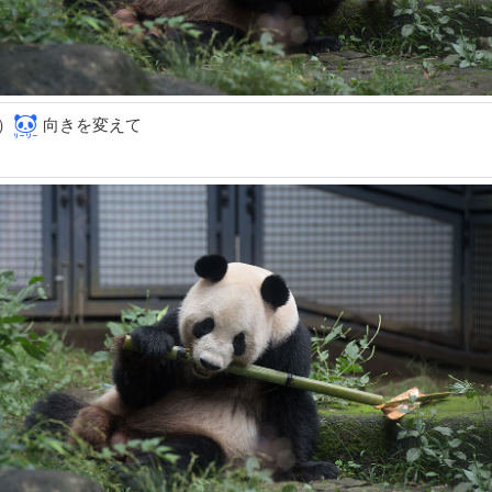
）
向きを変えて