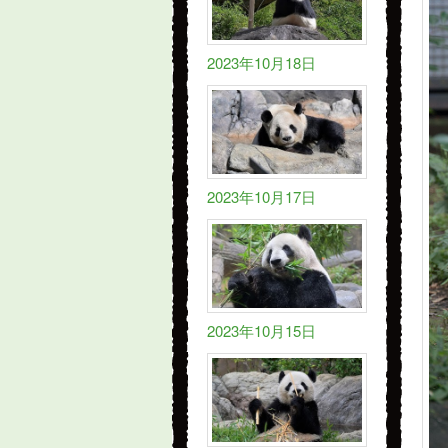
2023年10月18日
2023年10月17日
2023年10月15日