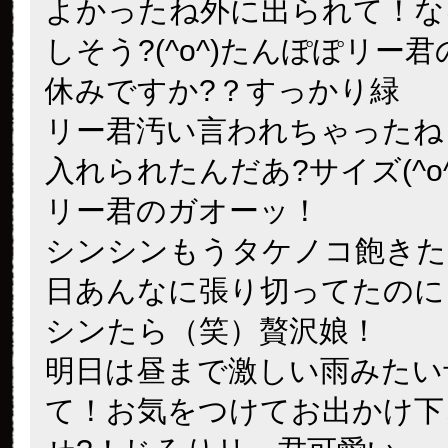
よかったね外に出られて！な
しそう?
(^o^)たんぽぽリー
休みですか?？すっかり緑
リー君汚い
言われちゃったね
入れられたんだあ?サイズ
(^o
リー君のガオーッ！
シンシンもうタケノコ飽きた
日あんなに張り切ってたのに
シンたら（笑）贅沢娘！
明日は昼まで激しい雨みたい
て！お気をつけてお出かけ下