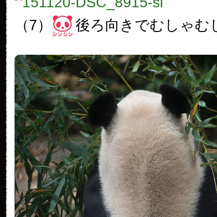
（7）
後ろ向きでむしゃむ