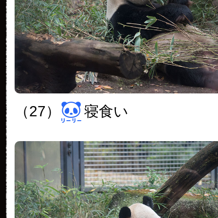
（27）
寝食い