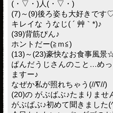
(・▽・)人(・▽・)
(7)～(9)後ろ姿も大好きです
キレイな うなじ( ´ 艸｀*)♪
(39)背筋ぴん♪
ホントだー(≧ｍ≦)
(13)～(23)豪快なお食事風景
ぱんだうじさんのこと…めっ
ますー♪
なぜか私が照れちゃう(//∇//)
(20)の がぶばぶ♪たまりませ
がぶばぶ♪初めて聞きました(^o