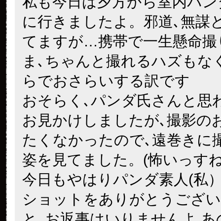
私も今日は夕方から室内パン
に行きましたよ。邪道､無謀
てますが…携帯で一生懸命撮
ま､ちゃんと撮れるハズもな
らでおさらいする訳です
おそらく､パンダ氏さんと思
お見かけしましたが､撮影の
たくなかったので､遠巻きに
姿を見てました。(怖いっすね
今日もやはりパンダ素人(私
ショットをありがとうござい
と､お返事はいりませんよ
あ