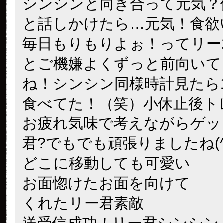
シンシンと向き合って元気？
と話しかけたら…元気！食欲
毎日もりもりよぉ！って
リー
とご機嫌よくずっと前向いて
ね！シンシン同様時計見たら1
食べてた！（笑）小休止後ト
お疲れ気味で考えながら
ゲッ
君?でもでも頑張りましたね(^o
どこに移動しても可愛い
お面惚けたお面を向けて
くれたリー君素敵
送受信成功！リー君シンシン