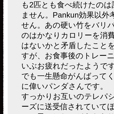
も2匹とも食べ続けたのは
ません。Pankun効果以
せん。あの硬い竹をバリ
のはかなりカロリーを消
はないかと矛盾したこと
すが、お食事後のトレー
いぶお疲れだったようで
でも一生懸命がんばって
に偉いパンダさんです。
すっかりお互いのテレパ
ーズに送受信されていて