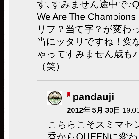
す､すみません
途中で♪QU
We Are The Champio
リフ？当て字？が変わ
当にッタリですね！変
ゃってすみません
歳も
（笑）
pandauji
2012年 5月 30日
19:0
こちらこそスミマセ
香からQUEENに変