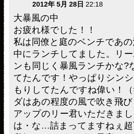
2012年 5月 28日
22:18
大暴風の中
お疲れ様でした！！
私は同僚と庭のベンチであの
中
にランチしてました。リー
ンも同じく暴風ランチかな?
てたんです！やっぱりシンシ
もりしてたんですね
偉い！（
ダはあの程度の風で吹き飛び
アップのリー君いただきまし
は・な…詰まってますねぇ
超