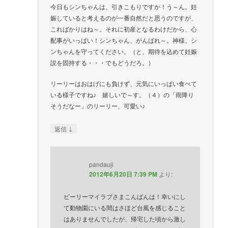
今日もシンちゃんは、引きこもりですか！う～ん。妊
娠していると考えるのが一番自然だと思うのですが、
こればかりはね～。それに初産となるわけだから、心
配事がいっぱい！シンちゃん、がんばれ～。神様、シ
ンちゃんを守ってください。（と、期待を込めて妊娠
説を固持する・・・でもどうだろ。）
リーリーはおはげにも負けず、元気にいっぱい食べて
いる様子ですね♪ 嬉しいで～す。（４）の「雨降り
そうだなー」のリーリー、可愛い♪
↓
返信
pandauji
2012年6月20日 7:39 PM
より:
ビーリーマイラブさまこんばんは！幸いにし
て動物園にいる間はさほど台風を感じること
はありませんでしたが、帰宅した頃から激し