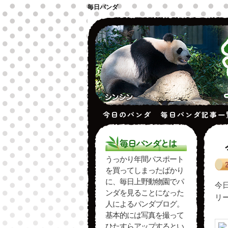
毎日パンダ
今日のパンダ
毎日パンダ記事一
毎日パンダとは
うっかり年間パスポート
を買ってしまったばかり
に、毎日上野動物園でパ
今
ンダを見ることになった
リ
人によるパンダブログ。
基本的には写真を撮って
ひたすらアップするとい