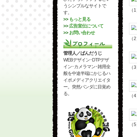
うシンプルなサイトで
（1
す。
>>
もっと見る
>>
広告宣伝について
>>
お問い合わせ
（2
プロフィール
管理人／ぱんだうじ
WEBデザイン･DTPデザ
イン･カメラマン･雑用全
（3
般を中途半端にかじるハ
イポメディアクリエイタ
ー。突然パンダに目覚め
る。
（4
（5