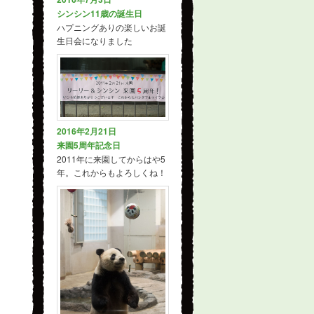
シンシン11歳の誕生日
ハプニングありの楽しいお誕
生日会になりました
2016年2月21日
来園5周年記念日
2011年に来園してからはや5
年。これからもよろしくね！