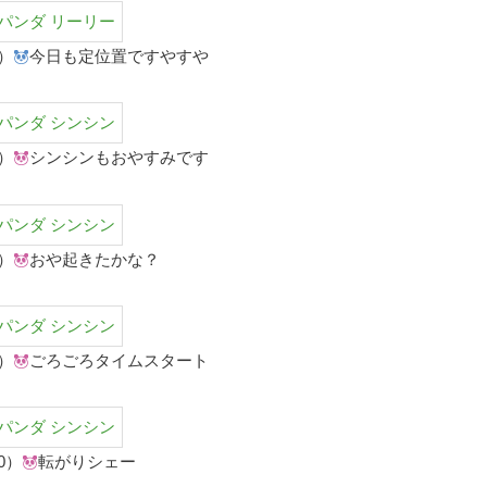
）
今日も定位置ですやすや
）
シンシンもおやすみです
）
おや起きたかな？
）
ごろごろタイムスタート
0）
転がりシェー