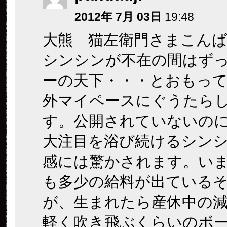
2012年 7月 03日
19:48
大熊 猫左衛門さまこん
シンシンが不在の間はず
ーの天下・・・とおもっ
外マイペースにぐうたら
す。公開されていないの
大注目を浴び続けるシン
感には驚かされます。い
も多少の給料が出ている
が、生まれたら産休中の
軽く吹き飛ぶくらいのボ