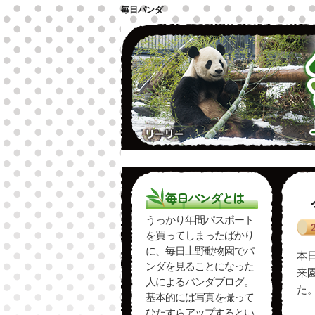
毎日パンダ
今日のパンダ
毎日パンダ記事一
毎日パンダとは
うっかり年間パスポート
を買ってしまったばかり
に、毎日上野動物園でパ
本
ンダを見ることになった
来
人によるパンダブログ。
た
基本的には写真を撮って
ひたすらアップするとい