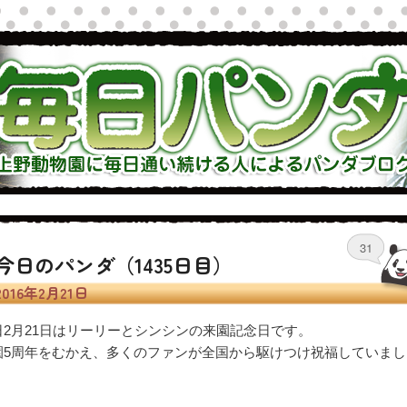
覧
毎日パンダ写真館
上野パンダ基礎知識
毎日パンダ
31
今日のパンダ（1435日目）
2016年2月21日
日2月21日はリーリーとシンシンの来園記念日です。
園5周年をむかえ、多くのファンが全国から駆けつけ祝福していまし
。