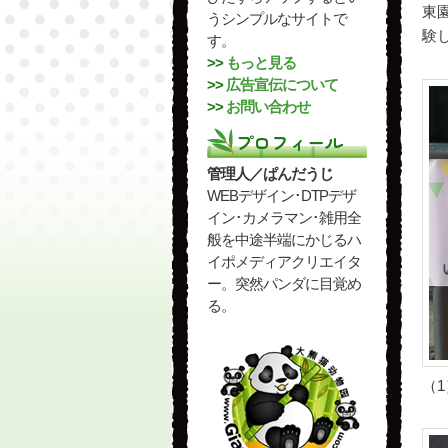
東
うシンプルなサイトで
験
す。
>>
もっと見る
>>
広告宣伝について
>>
お問い合わせ
プロフィール
管理人／ぱんだうじ
WEBデザイン･DTPデザ
イン･カメラマン･雑用全
般を中途半端にかじるハ
イポメディアクリエイタ
ー。突然パンダに目覚め
る。
（