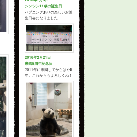
シンシン11歳の誕生日
ハプニングありの楽しいお誕
生日会になりました
2016年2月21日
来園5周年記念日
2011年に来園してからはや5
年。これからもよろしくね！