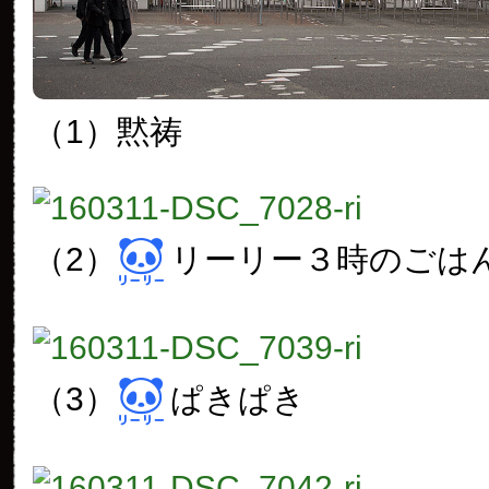
（1）黙祷
（2）
リーリー３時のごは
（3）
ぱきぱき