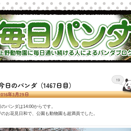
覧
毎日パンダ写真館
上野パンダ基礎知識
毎日パンダ
19
今日のパンダ（1467日目）
2016年3月29日
のパンダは14:00からです。
好のお花見日和で、公園も動物園も超満員でした。