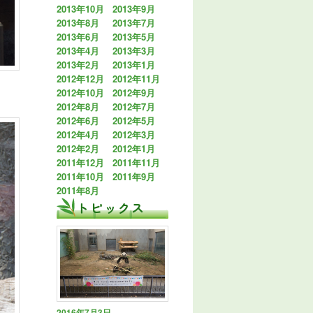
2013年10月
2013年9月
2013年8月
2013年7月
2013年6月
2013年5月
2013年4月
2013年3月
2013年2月
2013年1月
2012年12月
2012年11月
2012年10月
2012年9月
2012年8月
2012年7月
2012年6月
2012年5月
2012年4月
2012年3月
2012年2月
2012年1月
2011年12月
2011年11月
2011年10月
2011年9月
2011年8月
トピックス
2016年7月3日