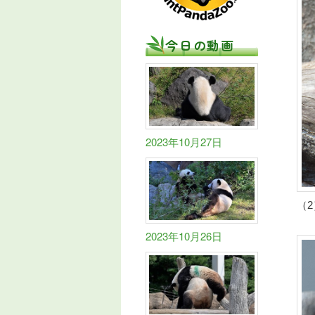
今日の動画
2023年10月27日
（
2023年10月26日