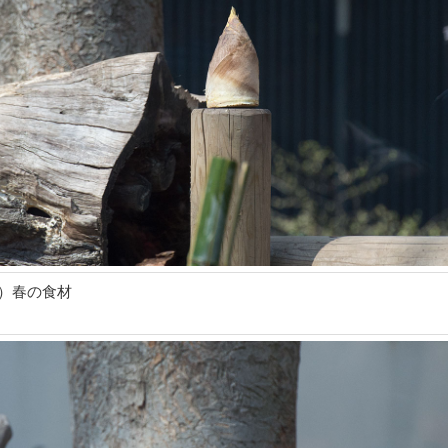
2）春の食材