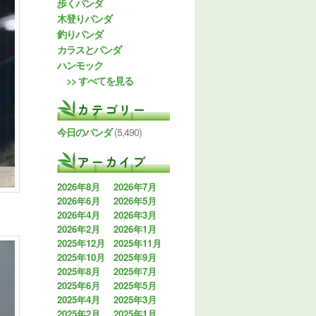
歩くパンダ
木登りパンダ
釣りパンダ
カラスとパンダ
ハンモック
>> すべてを見る
カテゴリー
今日のパンダ
(5,490)
アーカイブ
2026年8月
2026年7月
2026年6月
2026年5月
2026年4月
2026年3月
2026年2月
2026年1月
2025年12月
2025年11月
2025年10月
2025年9月
2025年8月
2025年7月
2025年6月
2025年5月
2025年4月
2025年3月
2025年2月
2025年1月