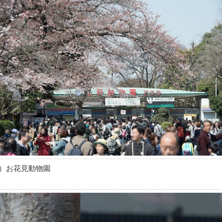
1）お花見動物園