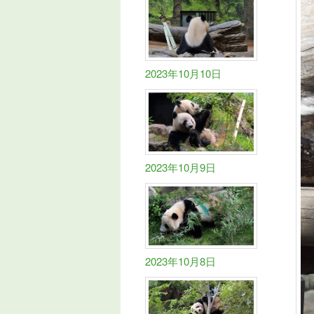
2023年10月10日
2023年10月9日
2023年10月8日