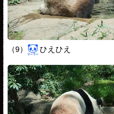
（9）
ひえひえ