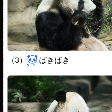
（3）
ばきばき