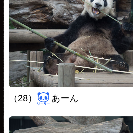
（28）
あーん