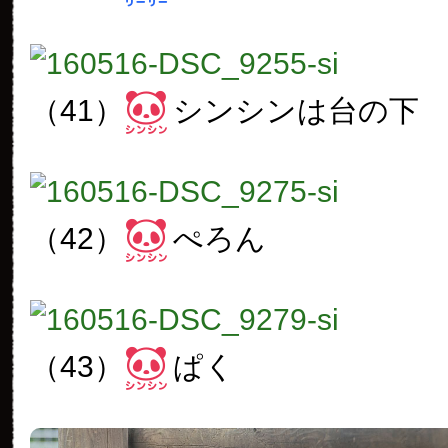
（41）
シンシンは台の下
（42）
ぺろん
（43）
ぱく