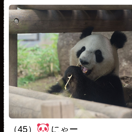
（45）
にゃー