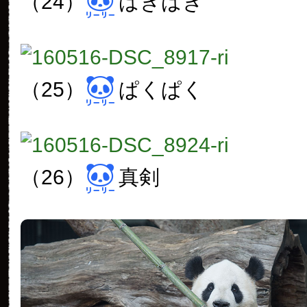
（24）
ばきばき
（25）
ぱくぱく
（26）
真剣