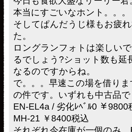
今日も食欲大盛なリーリー君
本当にすごいなホント。。。
そしてぱんだうじ様もお疲れ
た。
ロングランフォトは楽しいで
るでしょう?ショット数も延
なるのですからね。
で。。。早速この場を借りま
の件です。いずれも中古品で
EN-EL4a / 劣化ﾚﾍﾞﾙ0 ￥980
MH-21 ￥8400税込
それぞれ今在庫が一個のみ。EN