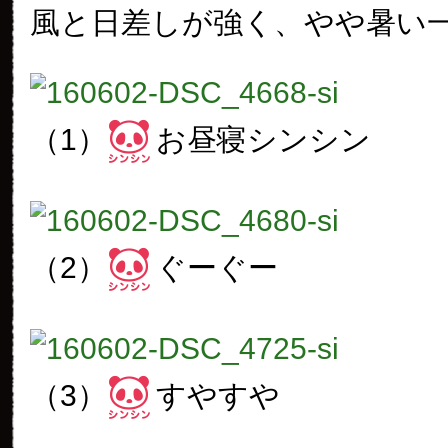
風と日差しが強く、やや暑い
（1）
お昼寝シンシン
（2）
ぐーぐー
（3）
すやすや