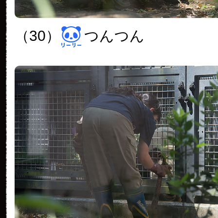
（30）
つんつん