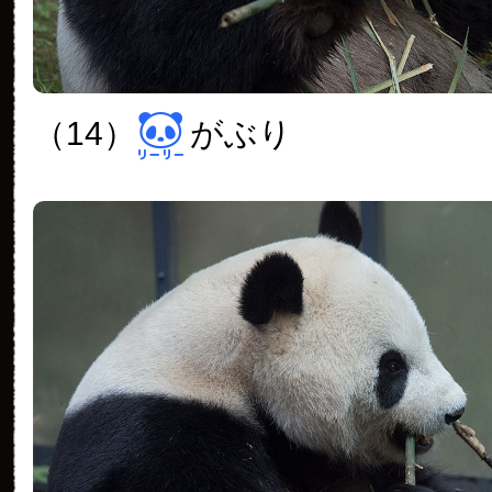
（14）
がぶり