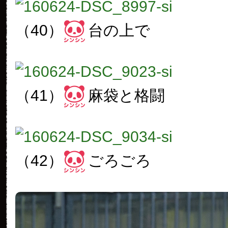
（40）
台の上で
（41）
麻袋と格闘
（42）
ごろごろ