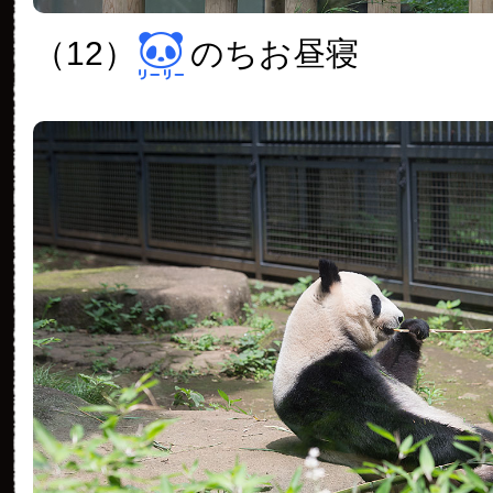
（12）
のちお昼寝