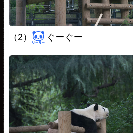
（2）
ぐーぐー