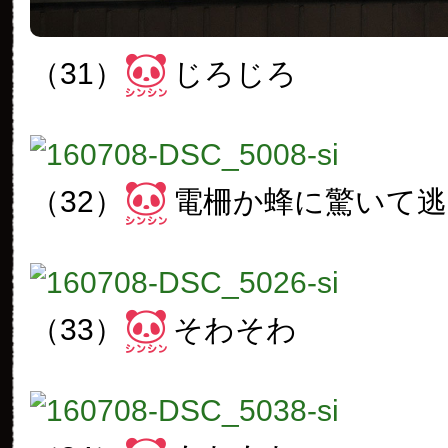
（31）
じろじろ
（32）
電柵か蜂に驚いて逃
（33）
そわそわ