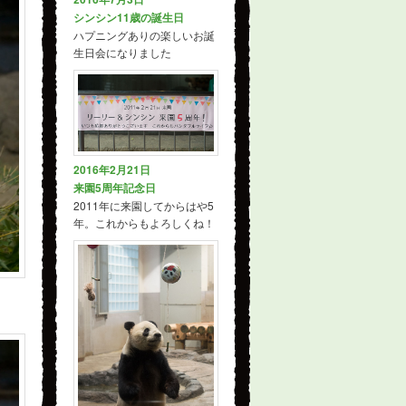
シンシン11歳の誕生日
ハプニングありの楽しいお誕
生日会になりました
2016年2月21日
来園5周年記念日
2011年に来園してからはや5
年。これからもよろしくね！