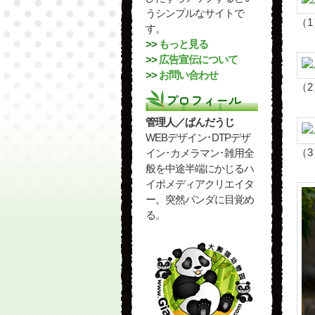
うシンプルなサイトで
（
す。
>>
もっと見る
>>
広告宣伝について
>>
お問い合わせ
（
プロフィール
管理人／ぱんだうじ
WEBデザイン･DTPデザ
（
イン･カメラマン･雑用全
般を中途半端にかじるハ
イポメディアクリエイタ
ー。突然パンダに目覚め
る。