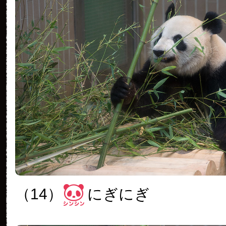
（14）
にぎにぎ