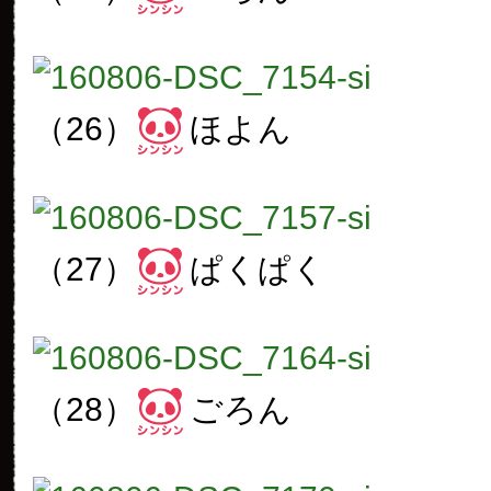
（26）
ほよん
（27）
ぱくぱく
（28）
ごろん