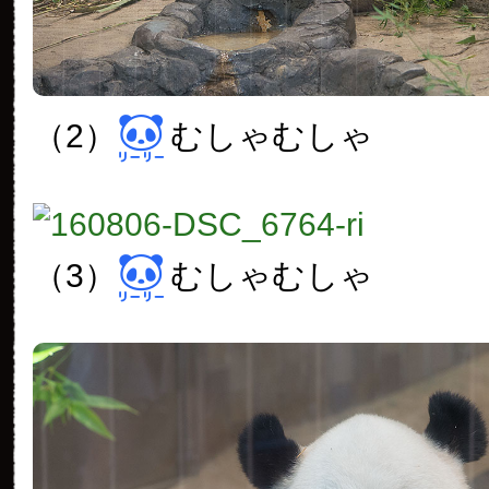
（2）
むしゃむしゃ
（3）
むしゃむしゃ