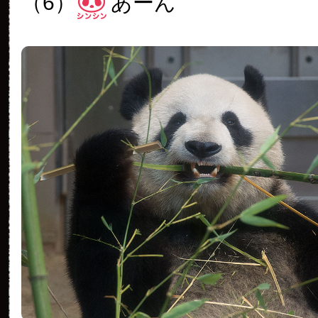
（6）
あーん