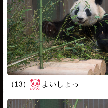
（13）
よいしょっ