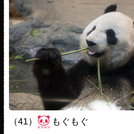
（41）
もぐもぐ