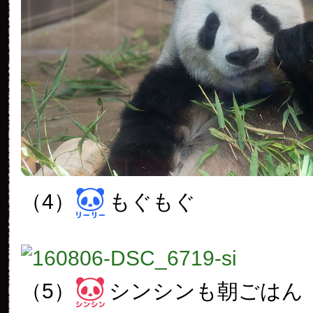
（4）
もぐもぐ
（5）
シンシンも朝ごはん