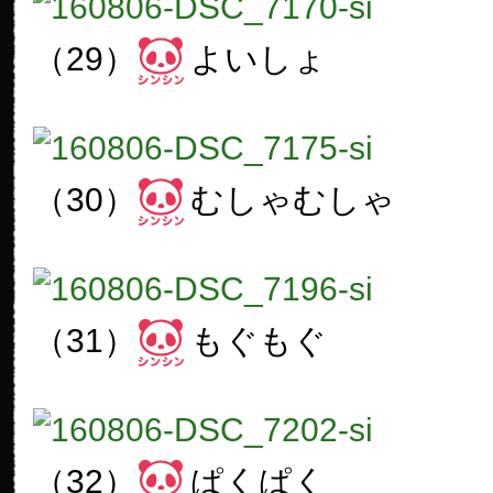
（29）
よいしょ
（30）
むしゃむしゃ
（31）
もぐもぐ
（32）
ぱくぱく