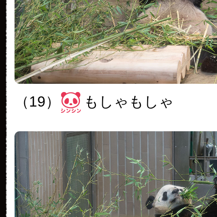
（19）
もしゃもしゃ