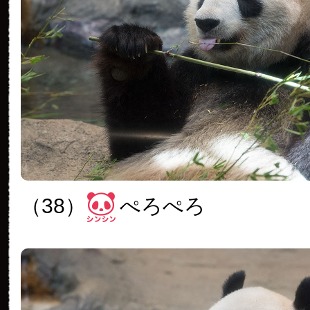
（38）
ぺろぺろ