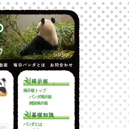
動画
毎日パンダとは
お問合わせ
掲示板
掲示板トップ
パンダ掲示板
雑談掲示板
基礎知識
パンダとは