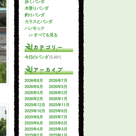
歩くパンダ
木登りパンダ
釣りパンダ
カラスとパンダ
ハンモック
>> すべてを見る
カテゴリー
今日のパンダ
(5,491)
アーカイブ
2026年8月
2026年7月
2026年6月
2026年5月
2026年4月
2026年3月
2026年2月
2026年1月
2025年12月
2025年11月
2025年10月
2025年9月
2025年8月
2025年7月
2025年6月
2025年5月
2025年4月
2025年3月
2025年2月
2025年1月