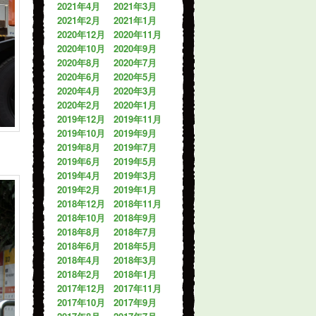
2021年4月
2021年3月
2021年2月
2021年1月
2020年12月
2020年11月
2020年10月
2020年9月
2020年8月
2020年7月
2020年6月
2020年5月
2020年4月
2020年3月
2020年2月
2020年1月
2019年12月
2019年11月
2019年10月
2019年9月
2019年8月
2019年7月
2019年6月
2019年5月
2019年4月
2019年3月
2019年2月
2019年1月
2018年12月
2018年11月
2018年10月
2018年9月
2018年8月
2018年7月
2018年6月
2018年5月
2018年4月
2018年3月
2018年2月
2018年1月
2017年12月
2017年11月
2017年10月
2017年9月