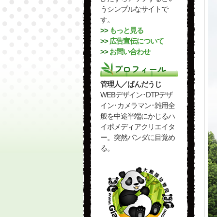
うシンプルなサイトで
す。
>>
もっと見る
>>
広告宣伝について
>>
お問い合わせ
プロフィール
管理人／ぱんだうじ
WEBデザイン･DTPデザ
イン･カメラマン･雑用全
般を中途半端にかじるハ
イポメディアクリエイタ
ー。突然パンダに目覚め
る。