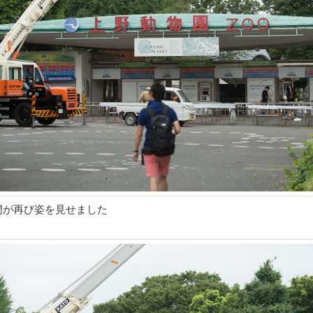
門が再び姿を見せました